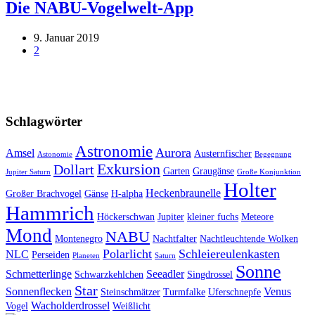
Die NABU-Vogelwelt-App
9. Januar 2019
2
Schlagwörter
Astronomie
Aurora
Amsel
Austernfischer
Astonomie
Begegnung
Exkursion
Dollart
Garten
Graugänse
Jupiter Saturn
Große Konjunktion
Holter
Heckenbraunelle
Großer Brachvogel
Gänse
H-alpha
Hammrich
Höckerschwan
Jupiter
kleiner fuchs
Meteore
Mond
NABU
Montenegro
Nachtfalter
Nachtleuchtende Wolken
Polarlicht
Schleiereulenkasten
NLC
Perseiden
Planeten
Saturn
Sonne
Schmetterlinge
Seeadler
Schwarzkehlchen
Singdrossel
Star
Sonnenflecken
Venus
Steinschmätzer
Turmfalke
Uferschnepfe
Wacholderdrossel
Vogel
Weißlicht