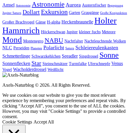
Astronomie
Aurora
Amsel
Austernfischer
Astonomie
Begegnung
Exkursion
Dollart
Garten
Graugänse
Jupiter Saturn
Große Konjunktion
Holter
Heckenbraunelle
Großer Brachvogel
Gänse
H-alpha
Hammrich
Höckerschwan
Jupiter
kleiner fuchs
Meteore
Mond
NABU
Montenegro
Nachtfalter
Nachtleuchtende Wolken
Polarlicht
Schleiereulenkasten
NLC
Perseiden
Planeten
Saturn
Sonne
Schmetterlinge
Seeadler
Schwarzkehlchen
Singdrossel
Star
Sonnenflecken
Venus
Steinschmätzer
Turmfalke
Uferschnepfe
Wacholderdrossel
Vogel
Weißlicht
Axels-Naturblog © 2026. All Rights Reserved.
We use cookies on our website to give you the most relevant
experience by remembering your preferences and repeat visits. By
clicking “Accept All”, you consent to the use of ALL the cookies.
However, you may visit "Cookie Settings" to provide a controlled
consent.
Cookie Settings
Accept All