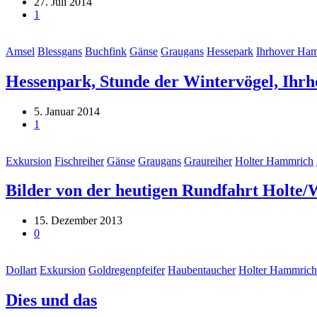
27. Juli 2014
1
Amsel
Blessgans
Buchfink
Gänse
Graugans
Hessepark
Ihrhover Ha
Hessenpark, Stunde der Wintervögel, Ih
5. Januar 2014
1
Exkursion
Fischreiher
Gänse
Graugans
Graureiher
Holter Hammrich
Bilder von der heutigen Rundfahrt Holte/
15. Dezember 2013
0
Dollart
Exkursion
Goldregenpfeifer
Haubentaucher
Holter Hammrich
Dies und das