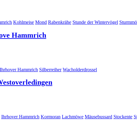
mmrich
Kohlmeise
Mond
Rabenkrähe
Stunde der Wintervögel
Sturmm
rhove Hammrich
Ihrhover Hammrich
Silberreiher
Wacholderdrossel
Westoverledingen
Ihrhover Hammrich
Kormoran
Lachmöwe
Mäusebussard
Stockente
S