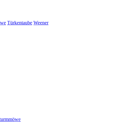
öwe
Türkentaube
Weener
turmmöwe