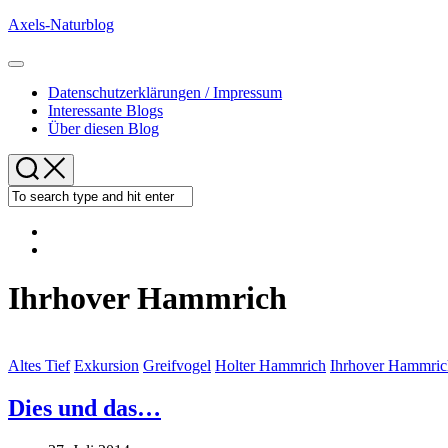
Skip
Axels-Naturblog
to
content
Expand
Menu
Datenschutzerklärungen / Impressum
Interessante Blogs
Über diesen Blog
Ihrhover Hammrich
Altes Tief
Exkursion
Greifvogel
Holter Hammrich
Ihrhover Hammric
Dies und das…