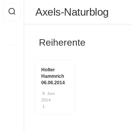
Skip
Axels-Naturblog
to
content
Reiherente
Holter
Hammrich
06.06.2014
8. Juni
2014
1