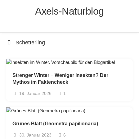
Skip
Axels-Naturblog
to
content
Schetterling
Strenger Winter = Weniger Insekten? Der
Mythos im Faktencheck
19. Januar 2026
1
Grünes Blatt (Geometra papilionaria)
30. Januar 2023
6