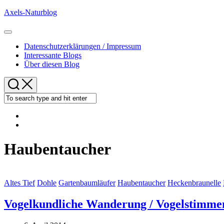
Skip
Axels-Naturblog
to
content
Expand
Menu
Datenschutzerklärungen / Impressum
Interessante Blogs
Über diesen Blog
Haubentaucher
Altes Tief
Dohle
Gartenbaumläufer
Haubentaucher
Heckenbraunelle
Vogelkundliche Wanderung / Vogelstimme