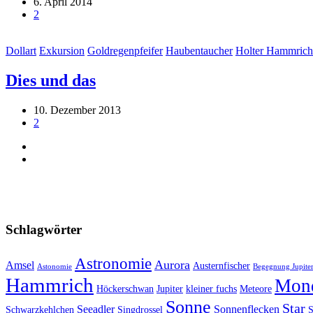
6. April 2014
2
Dollart
Exkursion
Goldregenpfeifer
Haubentaucher
Holter Hammrich
Dies und das
10. Dezember 2013
2
Schlagwörter
Astronomie
Aurora
Amsel
Austernfischer
Astonomie
Begegnung Jupiter
Hammrich
Mon
Höckerschwan
Jupiter
kleiner fuchs
Meteore
Sonne
Star
Seeadler
Sonnenflecken
Schwarzkehlchen
Singdrossel
S