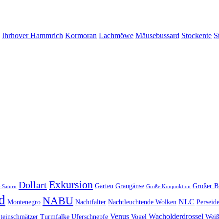
Ihrhover Hammrich
Kormoran
Lachmöwe
Mäusebussard
Stockente
S
Exkursion
Dollart
Garten
Graugänse
Großer B
 Saturn
Große Konjunktion
d
NABU
NLC
Montenegro
Nachtfalter
Nachtleuchtende Wolken
Perseid
Venus
Wacholderdrossel
teinschmätzer
Turmfalke
Uferschnepfe
Vogel
Weiß