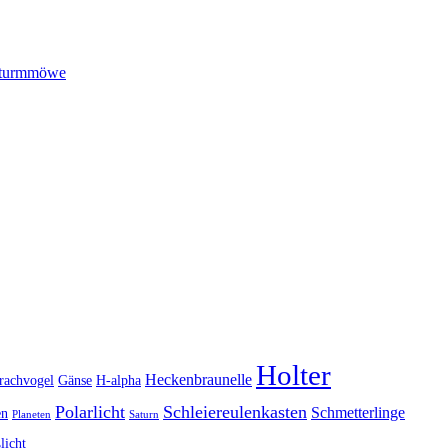
turmmöwe
Holter
Heckenbraunelle
rachvogel
Gänse
H-alpha
Polarlicht
Schleiereulenkasten
Schmetterlinge
en
Planeten
Saturn
licht