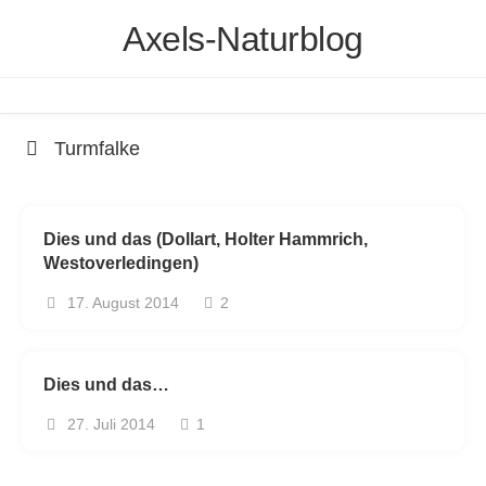
Skip
Axels-Naturblog
to
content
Turmfalke
Dies und das (Dollart, Holter Hammrich,
Westoverledingen)
17. August 2014
2
Dies und das…
27. Juli 2014
1