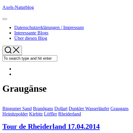
Skip
Axels-Naturblog
to
content
Expand
Menu
Datenschutzerklärungen / Impressum
Interessante Blogs
Über diesen Blog
Graugänse
Bingumer Sand
Brandgans
Dollart
Dunkler Wasserläufer
Graugans
Heinitzpolder
Kiebitz
Löffler
Rheiderland
Tour de Rheiderland 17.04.2014