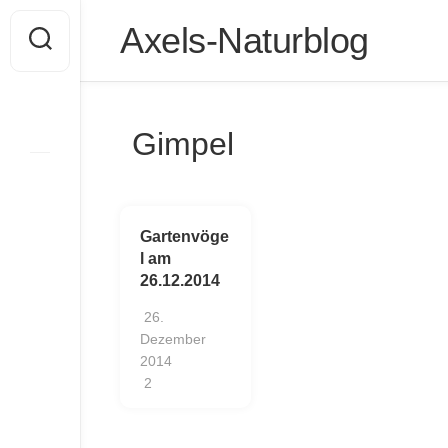
Skip
Axels-Naturblog
to
content
Gimpel
Gartenvöge
l am
26.12.2014
26.
Dezember
2014
2