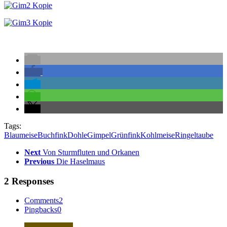
Tags:
Blaumeise
Buchfink
Dohle
Gimpel
Grünfink
Kohlmeise
Ringeltaube
Next
Von Sturmfluten und Orkanen
Previous
Die Haselmaus
2 Responses
Comments
2
Pingbacks
0