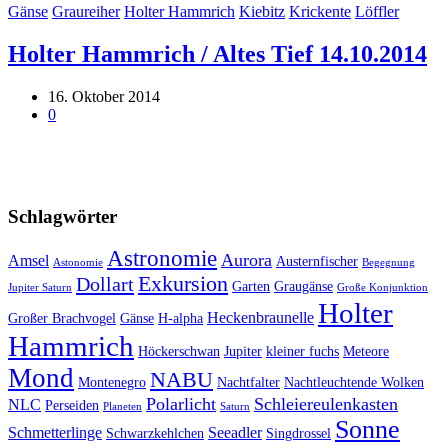
Gänse
Graureiher
Holter Hammrich
Kiebitz
Krickente
Löffler
Holter Hammrich / Altes Tief 14.10.2014
16. Oktober 2014
0
Schlagwörter
Astronomie
Aurora
Amsel
Austernfischer
Astonomie
Begegnung
Exkursion
Dollart
Garten
Graugänse
Jupiter Saturn
Große Konjunktion
Holter
Heckenbraunelle
Großer Brachvogel
Gänse
H-alpha
Hammrich
Höckerschwan
Jupiter
kleiner fuchs
Meteore
Mond
NABU
Montenegro
Nachtfalter
Nachtleuchtende Wolken
Polarlicht
Schleiereulenkasten
NLC
Perseiden
Planeten
Saturn
Sonne
Schmetterlinge
Seeadler
Schwarzkehlchen
Singdrossel