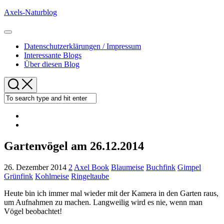
Skip
Axels-Naturblog
to
content
Expand
Menu
Datenschutzerklärungen / Impressum
Interessante Blogs
Über diesen Blog
Gartenvögel am 26.12.2014
26. Dezember 2014
2
Axel Book
Blaumeise
Buchfink
Gimpel
Grünfink
Kohlmeise
Ringeltaube
Heute bin ich immer mal wieder mit der Kamera in den Garten raus,
um Aufnahmen zu machen. Langweilig wird es nie, wenn man
Vögel beobachtet!