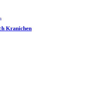
n
ach Kranichen