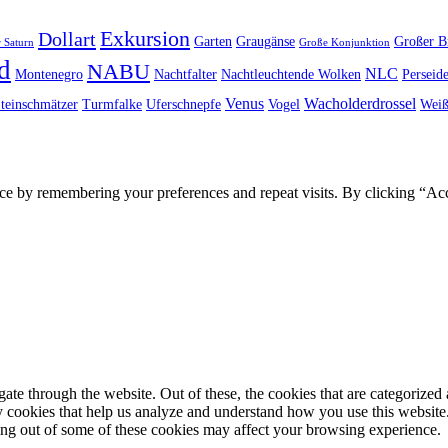
Exkursion
Dollart
Garten
Graugänse
Großer B
 Saturn
Große Konjunktion
d
NABU
NLC
Montenegro
Nachtfalter
Nachtleuchtende Wolken
Perseid
Venus
Wacholderdrossel
teinschmätzer
Turmfalke
Uferschnepfe
Vogel
Weiß
ce by remembering your preferences and repeat visits. By clicking “Ac
e through the website. Out of these, the cookies that are categorized a
rty cookies that help us analyze and understand how you use this websit
ting out of some of these cookies may affect your browsing experience.