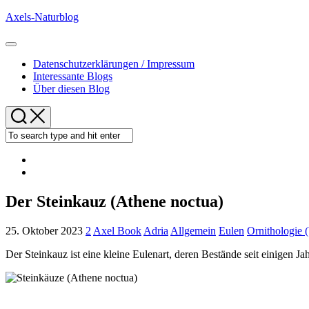
Skip
Axels-Naturblog
to
content
Expand
Menu
Datenschutzerklärungen / Impressum
Interessante Blogs
Über diesen Blog
Der Steinkauz (Athene noctua)
25. Oktober 2023
2
Axel Book
Adria
Allgemein
Eulen
Ornithologie 
Der Steinkauz ist eine kleine Eulenart, deren Bestände seit einigen 