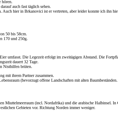
r hören.
arauf auch fast täglich sehen.
 Auch hier in Brkanovici ist er vertreten, aber leider konnte ich ihn hie
von 50 bis 58cm.
n 170 und 250g.
 Eier umfasst. Die Legezeit erfolgt im zweitägigen Abstand. Die Fortp
ingszeit dauert 32 Tage.
 Nisthilfen brüten.
lang mit ihrem Partner zusammen.
m Lebensraum (bevorzugt offene Landschaften mit alten Baumbestände
en Miuttelmeerraum (incl. Nordafrika) und die arabische Halbinsel. In
westlichen Gebieten vor. Richtung Norden immer weniger.