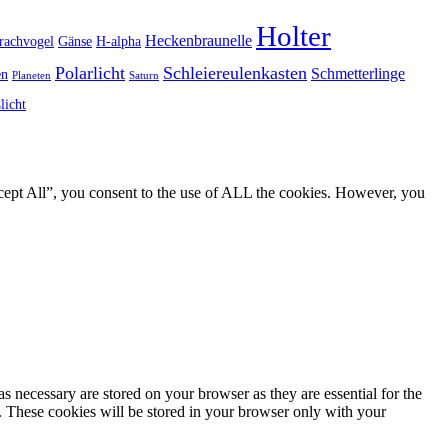
Holter
Heckenbraunelle
rachvogel
Gänse
H-alpha
Polarlicht
Schleiereulenkasten
Schmetterlinge
en
Planeten
Saturn
licht
cept All”, you consent to the use of ALL the cookies. However, you
s necessary are stored on your browser as they are essential for the
e. These cookies will be stored in your browser only with your