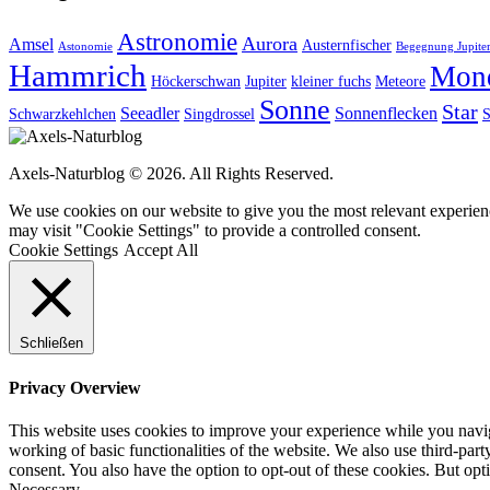
Astronomie
Aurora
Amsel
Austernfischer
Astonomie
Begegnung Jupiter
Hammrich
Mon
Höckerschwan
Jupiter
kleiner fuchs
Meteore
Sonne
Star
Seeadler
Sonnenflecken
Schwarzkehlchen
Singdrossel
S
Axels-Naturblog © 2026. All Rights Reserved.
We use cookies on our website to give you the most relevant experien
may visit "Cookie Settings" to provide a controlled consent.
Cookie Settings
Accept All
Schließen
Privacy Overview
This website uses cookies to improve your experience while you navigat
working of basic functionalities of the website. We also use third-pa
consent. You also have the option to opt-out of these cookies. But op
Necessary