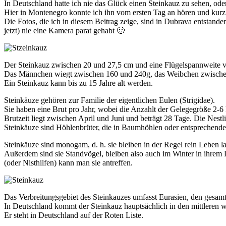
In Deutschland hatte ich nie das Glück einen Steinkauz zu sehen, ode
Hier in Montenegro konnte ich ihn vom ersten Tag an hören und kurz d
Die Fotos, die ich in diesem Beitrag zeige, sind in Dubrava entstanden.
jetzt) nie eine Kamera parat gehabt 🙂
Der Steinkauz zwischen 20 und 27,5 cm und eine Flügelspannweite 
Das Männchen wiegt zwischen 160 und 240g, das Weibchen zwische
Ein Steinkauz kann bis zu 15 Jahre alt werden.
Steinkäuze gehören zur Familie der eigentlichen Eulen (Strigidae).
Sie haben eine Brut pro Jahr, wobei die Anzahlt der Gelegegröße 2-6
Brutzeit liegt zwischen April und Juni und beträgt 28 Tage. Die Nestl
Steinkäuze sind Höhlenbrüter, die in Baumhöhlen oder entsprechenden
Steinkäuze sind monogam, d. h. sie bleiben in der Regel rein Leben 
Außerdem sind sie Standvögel, bleiben also auch im Winter in ihre
(oder Nisthilfen) kann man sie antreffen.
Das Verbreitungsgebiet des Steinkauzes umfasst Eurasien, den gesamt
In Deutschland kommt der Steinkauz hauptsächlich in den mittleren 
Er steht in Deutschland auf der Roten Liste.