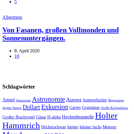
5
Allgemein
Von Fasanen, großen Vollmonden und
Sonnenuntergängen.
8. April 2020
10
Schlagwörter
Astronomie
Aurora
Amsel
Austernfischer
Astonomie
Begegnung
Exkursion
Dollart
Garten
Graugänse
Jupiter Saturn
Große Konjunktion
Holter
Heckenbraunelle
Großer Brachvogel
Gänse
H-alpha
Hammrich
Höckerschwan
Jupiter
kleiner fuchs
Meteore