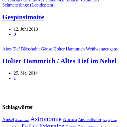
Schmetterlinge (Lepidoptera)
Gespinstmotte
12. Juni 2013
0
Altes Tief
Blässhuhn
Gänse
Holter Hammrich
Weißwangengans
Holter Hammrich / Altes Tief im Nebel
25. Mai 2014
1
Schlagwörter
Astronomie
Aurora
Amsel
Austernfischer
Astonomie
Begegnung
Exkursion
Dollart
Garten
Graugänse