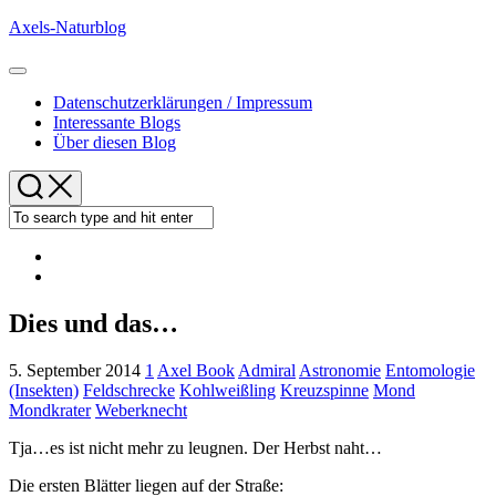
Skip
Axels-Naturblog
to
content
Expand
Menu
Datenschutzerklärungen / Impressum
Interessante Blogs
Über diesen Blog
Dies und das…
5. September 2014
1
Axel Book
Admiral
Astronomie
Entomologie
(Insekten)
Feldschrecke
Kohlweißling
Kreuzspinne
Mond
Mondkrater
Weberknecht
Tja…es ist nicht mehr zu leugnen. Der Herbst naht…
Die ersten Blätter liegen auf der Straße: