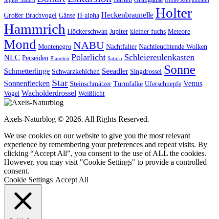
Jupiter Saturn
Große Konjunktion
Holter
Heckenbraunelle
Großer Brachvogel
Gänse
H-alpha
Hammrich
Höckerschwan
Jupiter
kleiner fuchs
Meteore
Mond
NABU
Montenegro
Nachtfalter
Nachtleuchtende Wolken
Polarlicht
Schleiereulenkasten
NLC
Perseiden
Planeten
Saturn
Sonne
Schmetterlinge
Seeadler
Schwarzkehlchen
Singdrossel
Star
Sonnenflecken
Venus
Steinschmätzer
Turmfalke
Uferschnepfe
Wacholderdrossel
Vogel
Weißlicht
Axels-Naturblog © 2026. All Rights Reserved.
We use cookies on our website to give you the most relevant
experience by remembering your preferences and repeat visits. By
clicking “Accept All”, you consent to the use of ALL the cookies.
However, you may visit "Cookie Settings" to provide a controlled
consent.
Cookie Settings
Accept All