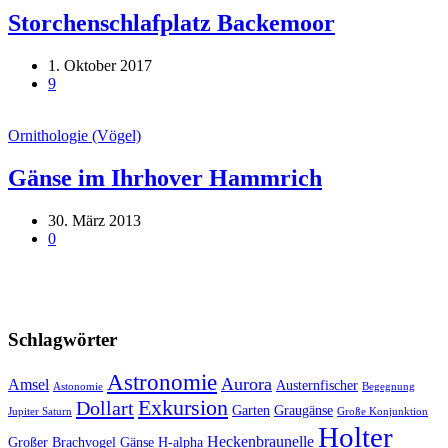
Storchenschlafplatz Backemoor
1. Oktober 2017
9
Ornithologie (Vögel)
Gänse im Ihrhover Hammrich
30. März 2013
0
Schlagwörter
Astronomie
Aurora
Amsel
Austernfischer
Astonomie
Begegnung
Exkursion
Dollart
Garten
Graugänse
Jupiter Saturn
Große Konjunktion
Holter
Heckenbraunelle
Großer Brachvogel
Gänse
H-alpha