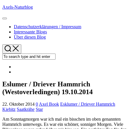
Skip
Axels-Naturblog
to
content
Expand
Menu
Datenschutzerklärungen / Impressum
Interessante Blogs
Über diesen Blog
Eslumer / Driever Hammrich
(Westoverledingen) 19.10.2014
22. Oktober 2014
0
Axel Book
Esklumer / Driever Hammrich
Kiebitz
Saatkrähe
Star
Am Sonntagmorgen war ich mal ein bisschen im oben genannten
Hammrich unterwegs. Es war ein schöner, sonniger Morgen. Viele