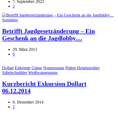
7. September 2022
2
Sonstiges
Betrifft Jagdgesetzänderung – Ein
Geschenk an die Jagdlobby…
29. März 2013
0
Dollart
Eiderente
Gänse
Nonnengans
Pütten Heinitzpolder
Säbelschnäbler
Weißwangengans
Kurzbericht Exkursion Dollart
06.12.2014
6. Dezember 2014
2