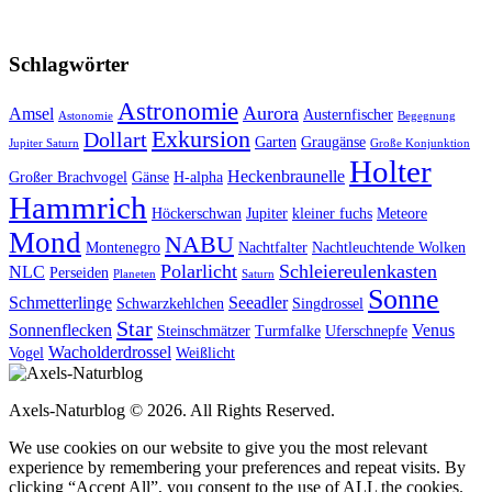
Schlagwörter
Astronomie
Aurora
Amsel
Austernfischer
Astonomie
Begegnung
Exkursion
Dollart
Garten
Graugänse
Jupiter Saturn
Große Konjunktion
Holter
Heckenbraunelle
Großer Brachvogel
Gänse
H-alpha
Hammrich
Höckerschwan
Jupiter
kleiner fuchs
Meteore
Mond
NABU
Montenegro
Nachtfalter
Nachtleuchtende Wolken
Polarlicht
Schleiereulenkasten
NLC
Perseiden
Planeten
Saturn
Sonne
Schmetterlinge
Seeadler
Schwarzkehlchen
Singdrossel
Star
Sonnenflecken
Venus
Steinschmätzer
Turmfalke
Uferschnepfe
Wacholderdrossel
Vogel
Weißlicht
Axels-Naturblog © 2026. All Rights Reserved.
We use cookies on our website to give you the most relevant
experience by remembering your preferences and repeat visits. By
clicking “Accept All”, you consent to the use of ALL the cookies.