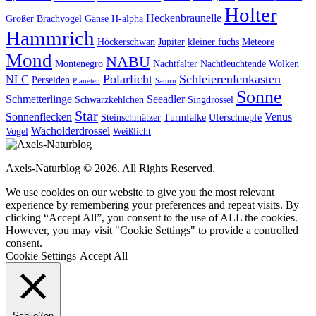
Holter
Heckenbraunelle
Großer Brachvogel
Gänse
H-alpha
Hammrich
Höckerschwan
Jupiter
kleiner fuchs
Meteore
Mond
NABU
Montenegro
Nachtfalter
Nachtleuchtende Wolken
Polarlicht
Schleiereulenkasten
NLC
Perseiden
Planeten
Saturn
Sonne
Schmetterlinge
Seeadler
Schwarzkehlchen
Singdrossel
Star
Sonnenflecken
Venus
Steinschmätzer
Turmfalke
Uferschnepfe
Wacholderdrossel
Vogel
Weißlicht
Axels-Naturblog © 2026. All Rights Reserved.
We use cookies on our website to give you the most relevant
experience by remembering your preferences and repeat visits. By
clicking “Accept All”, you consent to the use of ALL the cookies.
However, you may visit "Cookie Settings" to provide a controlled
consent.
Cookie Settings
Accept All
Schließen