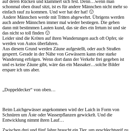
auf deren Rücken und klammert sich fest. Denn…wenn man
schonmal oben drauf sitzt, ist es für andere Männchen nicht mehr so
einfach rauf zu kommen. Und wer hat der hat! 🙂
Andere Männchen werde mit Tritten abgewehrt. Übrigens werden
auch andere Männchen immer mal wieder bestiegen. Die geben
dann mit bestimmen Lauten kund, das sie dies ein Irrtum ist und sie
das nicht so toll finden 🙂
Leider sind die Kröten auf ihren Wanderungen auch oft Opfer, sie
werden von Autos überfahren.
Aus diesem Grund werden Zäune aufgestellt, oder auch Straßen
gesperrt. Gerade in der Nähe von Gewässern kann eine starke
Wanderung erfolgen. Wenn dort dann der Verkehr frei gegeben ist
und es keine Zäune gibt, wäre das ein Massaker…solche Bilder
erspare ich uns aber.
„Doppeldecker“ von oben…
Beim Laichgewässer angekommen wird der Laich in Form von
Schnüren um Äste oder Wasserpflanzen gewickelt. Und die
Entwicklung nimmt ihren Lauf…
Zwischen drei und fünf Jahre braucht ein Tier, um geschlechtsreif zu