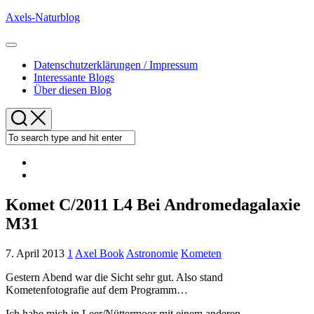
Skip
Axels-Naturblog
to
content
Expand
Menu
Datenschutzerklärungen / Impressum
Interessante Blogs
Über diesen Blog
Komet C/2011 L4 Bei Andromedagalaxie
M31
7. April 2013
1
Axel Book
Astronomie
Kometen
Gestern Abend war die Sicht sehr gut. Also stand
Kometenfotografie auf dem Programm…
Ich habe mich in Leer/Nüttermoor mit einem anderen