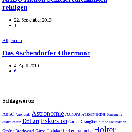
reinigen
22. September 2013
1
Allgemein
Das Aschendorfer Obermoor
4. April 2019
6
Schlagwörter
Astronomie
Aurora
Amsel
Austernfischer
Astonomie
Begegnung
Exkursion
Dollart
Garten
Graugänse
Jupiter Saturn
Große Konjunktion
Holter
Heckenbraunelle
Großer Brachvogel
Gänse
H-alpha