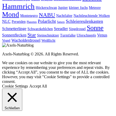
Hammrich
Höckerschwan
Jupiter
kleiner fuchs
Meteore
Mond
NABU
Montenegro
Nachtfalter
Nachtleuchtende Wolken
Polarlicht
Schleiereulenkasten
NLC
Perseiden
Planeten
Saturn
Sonne
Schmetterlinge
Seeadler
Schwarzkehlchen
Singdrossel
Star
Sonnenflecken
Venus
Steinschmätzer
Turmfalke
Uferschnepfe
Wacholderdrossel
Vogel
Weißlicht
Axels-Naturblog © 2026. All Rights Reserved.
We use cookies on our website to give you the most relevant
experience by remembering your preferences and repeat visits. By
clicking “Accept All”, you consent to the use of ALL the cookies.
However, you may visit "Cookie Settings" to provide a controlled
consent.
Cookie Settings
Accept All
Schließen