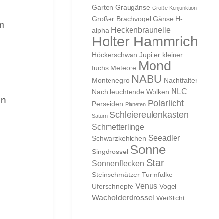
Garten
Graugänse
Große Konjunktion
Großer Brachvogel
Gänse
H-
m
Heckenbraunelle
alpha
Holter Hammrich
Höckerschwan
Jupiter
kleiner
Mond
fuchs
Meteore
NABU
Montenegro
Nachtfalter
NLC
Nachtleuchtende Wolken
en
Polarlicht
Perseiden
Planeten
Schleiereulenkasten
Saturn
Schmetterlinge
Seeadler
Schwarzkehlchen
Sonne
Singdrossel
Star
Sonnenflecken
Steinschmätzer
Turmfalke
Venus
Uferschnepfe
Vogel
Wacholderdrossel
Weißlicht