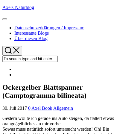
Skip
Axels-Naturblog
to
content
Expand
Menu
Datenschutzerklärungen / Impressum
Interessante Blogs
Über diesen Blog
Ockergelber Blattspanner
(Camptogramma bilineata)
30. Juli 2017
0
Axel Book
Allgemein
Gestern wollte ich gerade ins Auto steigen, da flattert etwas
orange/gelbliches an mir vorbei.
Sowas muss natürlich sofort untersucht werden! Oh! Ein