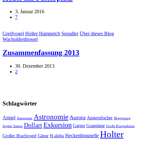
3. Januar 2016
7
Greifvogel
Holter Hammrich
Seeadler
Über dieses Blog
Wacholderdrossel
Zusammenfassung 2013
30. Dezember 2013
2
Schlagwörter
Astronomie
Aurora
Amsel
Austernfischer
Astonomie
Begegnung
Exkursion
Dollart
Garten
Graugänse
Jupiter Saturn
Große Konjunktion
Holter
Heckenbraunelle
Großer Brachvogel
Gänse
H-alpha