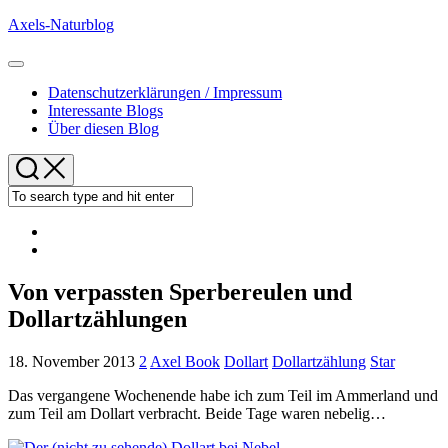
Skip
Axels-Naturblog
to
content
Expand
Menu
Datenschutzerklärungen / Impressum
Interessante Blogs
Über diesen Blog
Von verpassten Sperbereulen und
Dollartzählungen
18. November 2013
2
Axel Book
Dollart
Dollartzählung
Star
Das vergangene Wochenende habe ich zum Teil im Ammerland und
zum Teil am Dollart verbracht. Beide Tage waren nebelig…