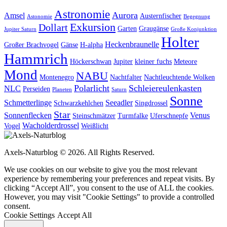
Astronomie
Aurora
Amsel
Austernfischer
Astonomie
Begegnung
Exkursion
Dollart
Garten
Graugänse
Jupiter Saturn
Große Konjunktion
Holter
Heckenbraunelle
Großer Brachvogel
Gänse
H-alpha
Hammrich
Höckerschwan
Jupiter
kleiner fuchs
Meteore
Mond
NABU
Montenegro
Nachtfalter
Nachtleuchtende Wolken
Polarlicht
Schleiereulenkasten
NLC
Perseiden
Planeten
Saturn
Sonne
Schmetterlinge
Seeadler
Schwarzkehlchen
Singdrossel
Star
Sonnenflecken
Venus
Steinschmätzer
Turmfalke
Uferschnepfe
Wacholderdrossel
Vogel
Weißlicht
Axels-Naturblog © 2026. All Rights Reserved.
We use cookies on our website to give you the most relevant
experience by remembering your preferences and repeat visits. By
clicking “Accept All”, you consent to the use of ALL the cookies.
However, you may visit "Cookie Settings" to provide a controlled
consent.
Cookie Settings
Accept All