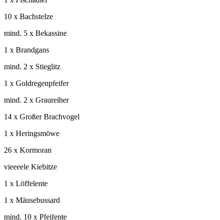
10 x Bachstelze
mind. 5 x Bekassine
1 x Brandgans
mind. 2 x Stieglitz
1 x Goldregenpfeifer
mind. 2 x Graureiher
14 x Großer Brachvogel
1 x Heringsmöwe
26 x Kormoran
vieeeele Kiebitze
1 x Löffelente
1 x Mäusebussard
mind. 10 x Pfeifente