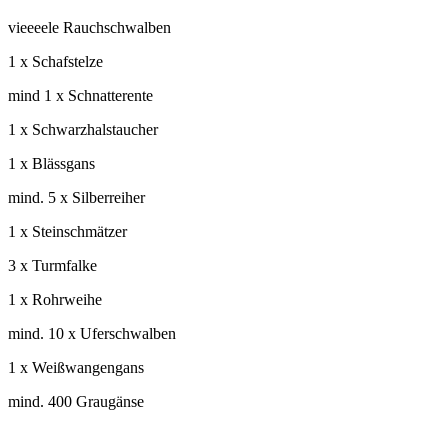
vieeeele Rauchschwalben
1 x Schafstelze
mind 1 x Schnatterente
1 x Schwarzhalstaucher
1 x Blässgans
mind. 5 x Silberreiher
1 x Steinschmätzer
3 x Turmfalke
1 x Rohrweihe
mind. 10 x Uferschwalben
1 x Weißwangengans
mind. 400 Graugänse