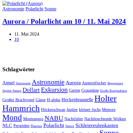
Astronomie
Polarlicht
Sonne
Aurora / Polarlicht am 10 / 11. Mai 2024
11. Mai 2024
10
Schlagwörter
Astronomie
Aurora
Amsel
Austernfischer
Astonomie
Begegnung
Exkursion
Dollart
Garten
Graugänse
Jupiter Saturn
Große Konjunktion
Holter
Heckenbraunelle
Großer Brachvogel
Gänse
H-alpha
Hammrich
Höckerschwan
Jupiter
kleiner fuchs
Meteore
Mond
NABU
Montenegro
Nachtfalter
Nachtleuchtende Wolken
Polarlicht
Schleiereulenkasten
NLC
Perseiden
Planeten
Saturn
Sonne