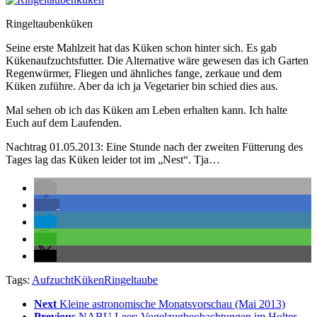
Ringeltaubenküken
Seine erste Mahlzeit hat das Küken schon hinter sich. Es gab
Kükenaufzuchtsfutter. Die Alternative wäre gewesen das ich Garten
Regenwürmer, Fliegen und ähnliches fange, zerkaue und dem
Küken zuführe. Aber da ich ja Vegetarier bin schied dies aus.
Mal sehen ob ich das Küken am Leben erhalten kann. Ich halte
Euch auf dem Laufenden.
Nachtrag 01.05.2013: Eine Stunde nach der zweiten Fütterung des
Tages lag das Küken leider tot im „Nest“. Tja…
Tags:
Aufzucht
Küken
Ringeltaube
Next
Kleine astronomische Monatsvorschau (Mai 2013)
Previous
NABU Leer: Vogelzugbeobachtungen im Holter