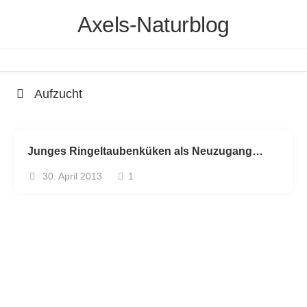
Skip
Axels-Naturblog
to
content
Aufzucht
Junges Ringeltaubenküken als Neuzugang…
30. April 2013
1