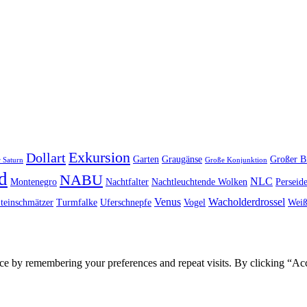
Exkursion
Dollart
Garten
Graugänse
Großer B
 Saturn
Große Konjunktion
d
NABU
NLC
Montenegro
Nachtfalter
Nachtleuchtende Wolken
Perseid
Venus
Wacholderdrossel
teinschmätzer
Turmfalke
Uferschnepfe
Vogel
Weiß
ce by remembering your preferences and repeat visits. By clicking “Ac