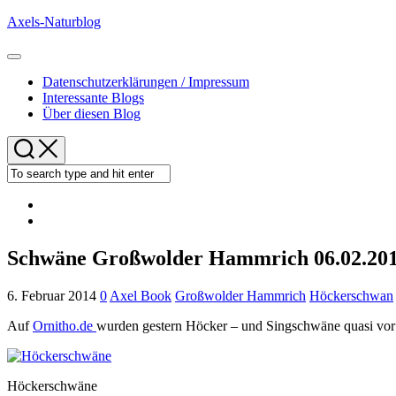
Skip
Axels-Naturblog
to
content
Expand
Menu
Datenschutzerklärungen / Impressum
Interessante Blogs
Über diesen Blog
Schwäne Großwolder Hammrich 06.02.20
6. Februar 2014
0
Axel Book
Großwolder Hammrich
Höckerschwan
Auf
Ornitho.de
wurden gestern Höcker – und Singschwäne quasi vor m
Höckerschwäne