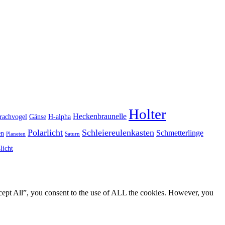
Holter
Heckenbraunelle
rachvogel
Gänse
H-alpha
Polarlicht
Schleiereulenkasten
Schmetterlinge
en
Planeten
Saturn
licht
cept All”, you consent to the use of ALL the cookies. However, you