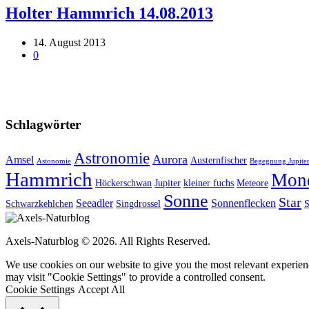
Holter Hammrich 14.08.2013
14. August 2013
0
Schlagwörter
Astronomie
Aurora
Amsel
Austernfischer
Astonomie
Begegnung Jupiter
Hammrich
Mon
Höckerschwan
Jupiter
kleiner fuchs
Meteore
Sonne
Star
Seeadler
Sonnenflecken
Schwarzkehlchen
Singdrossel
S
Axels-Naturblog © 2026. All Rights Reserved.
We use cookies on our website to give you the most relevant experien
may visit "Cookie Settings" to provide a controlled consent.
Cookie Settings
Accept All