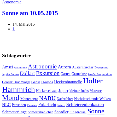
Astronomie
Sonne am 10.05.2015
14. Mai 2015
1
Schlagwörter
Astronomie
Aurora
Amsel
Austernfischer
Astonomie
Begegnung
Exkursion
Dollart
Garten
Graugänse
Jupiter Saturn
Große Konjunktion
Holter
Heckenbraunelle
Großer Brachvogel
Gänse
H-alpha
Hammrich
Höckerschwan
Jupiter
kleiner fuchs
Meteore
Mond
NABU
Montenegro
Nachtfalter
Nachtleuchtende Wolken
Polarlicht
Schleiereulenkasten
NLC
Perseiden
Planeten
Saturn
Sonne
Schmetterlinge
Seeadler
Schwarzkehlchen
Singdrossel