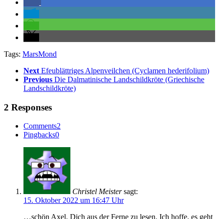
Tags:
Mars
Mond
Next
Efeublättriges Alpenveilchen (Cyclamen hederifolium)
Previous
Die Dalmatinische Landschildkröte (Griechische
Landschildkröte)
2 Responses
Comments
2
Pingbacks
0
Christel Meister
sagt:
15. Oktober 2022 um 16:47 Uhr
…schön Axel, Dich aus der Ferne zu lesen. Ich hoffe, es geht