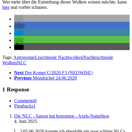
Wer mehr über die Entstehung dieser Wolken wissen möchte, kann
hier
mal vorbei schauen.
Tags:
Astronomie
Leuchtende Nachtwolken
Nachleuchtende
Wolken
NLC
Next
Der Komet C/2020 F3 (NEOWISE)
Previous
Mondsichel 24.06.2020
1 Response
Comments
0
Pingbacks
1
Die NLC - Saison hat begonnen - Axels-Naturblog
4. Juni 2025
[…] 05.06.2020 konnte ich ebenfalls ein paar schöne NLCs