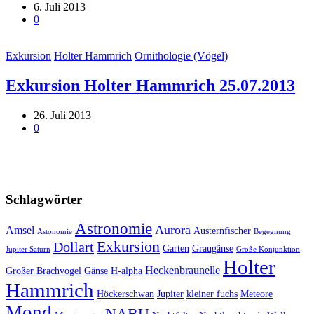
6. Juli 2013
0
Exkursion
Holter Hammrich
Ornithologie (Vögel)
Exkursion Holter Hammrich 25.07.2013
26. Juli 2013
0
Schlagwörter
Astronomie
Aurora
Amsel
Austernfischer
Astonomie
Begegnung
Exkursion
Dollart
Garten
Graugänse
Jupiter Saturn
Große Konjunktion
Holter
Heckenbraunelle
Großer Brachvogel
Gänse
H-alpha
Hammrich
Höckerschwan
Jupiter
kleiner fuchs
Meteore
Mond