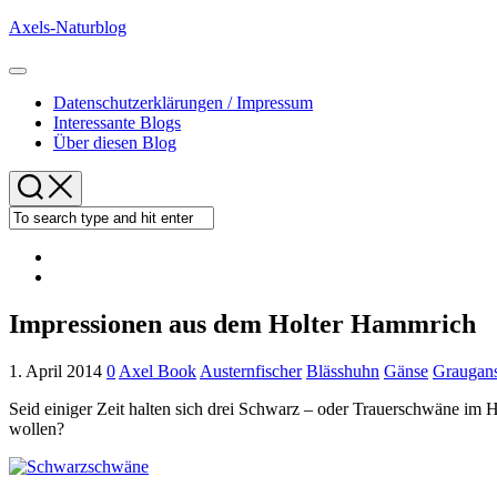
Skip
Axels-Naturblog
to
content
Expand
Menu
Datenschutzerklärungen / Impressum
Interessante Blogs
Über diesen Blog
Impressionen aus dem Holter Hammrich
1. April 2014
0
Axel Book
Austernfischer
Blässhuhn
Gänse
Graugan
Seid einiger Zeit halten sich drei Schwarz – oder Trauerschwäne im 
wollen?