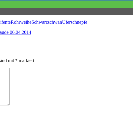
ifente
Rohrweihe
Schwarzschwan
Uferschnepfe
aude 06.04.2014
sind mit
*
markiert