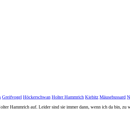
s
Greifvogel
Höckerschwan
Holter Hammrich
Kiebitz
Mäusebussard
N
Holter Hammrich auf. Leider sind sie immer dann, wenn ich da bin, zu