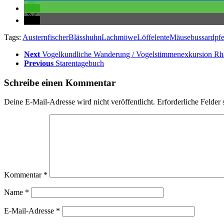
Tags:
Austernfischer
Blässhuhn
Lachmöwe
Löffelente
Mäusebussard
pfe
Next
Vogelkundliche Wanderung / Vogelstimmenexkursion Rh
Previous
Starentagebuch
Schreibe einen Kommentar
Deine E-Mail-Adresse wird nicht veröffentlicht.
Erforderliche Felder 
Kommentar
*
Name
*
E-Mail-Adresse
*