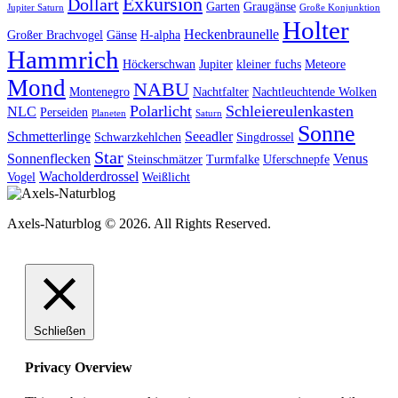
Exkursion
Dollart
Garten
Graugänse
Jupiter Saturn
Große Konjunktion
Holter
Heckenbraunelle
Großer Brachvogel
Gänse
H-alpha
Hammrich
Höckerschwan
Jupiter
kleiner fuchs
Meteore
Mond
NABU
Montenegro
Nachtfalter
Nachtleuchtende Wolken
Polarlicht
Schleiereulenkasten
NLC
Perseiden
Planeten
Saturn
Sonne
Schmetterlinge
Seeadler
Schwarzkehlchen
Singdrossel
Star
Sonnenflecken
Venus
Steinschmätzer
Turmfalke
Uferschnepfe
Wacholderdrossel
Vogel
Weißlicht
Axels-Naturblog © 2026. All Rights Reserved.
Schließen
Privacy Overview