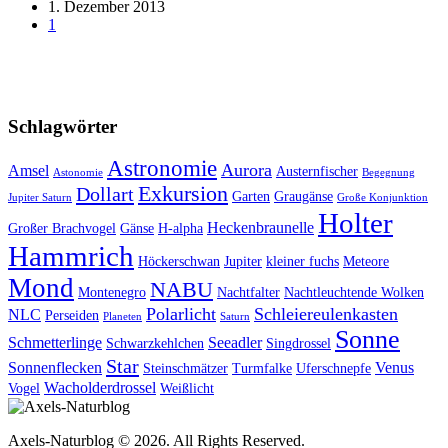
1. Dezember 2013
1
Schlagwörter
Astronomie
Aurora
Amsel
Austernfischer
Astonomie
Begegnung
Exkursion
Dollart
Garten
Graugänse
Jupiter Saturn
Große Konjunktion
Holter
Heckenbraunelle
Großer Brachvogel
Gänse
H-alpha
Hammrich
Höckerschwan
Jupiter
kleiner fuchs
Meteore
Mond
NABU
Montenegro
Nachtfalter
Nachtleuchtende Wolken
Polarlicht
Schleiereulenkasten
NLC
Perseiden
Planeten
Saturn
Sonne
Schmetterlinge
Seeadler
Schwarzkehlchen
Singdrossel
Star
Sonnenflecken
Venus
Steinschmätzer
Turmfalke
Uferschnepfe
Wacholderdrossel
Vogel
Weißlicht
Axels-Naturblog © 2026. All Rights Reserved.