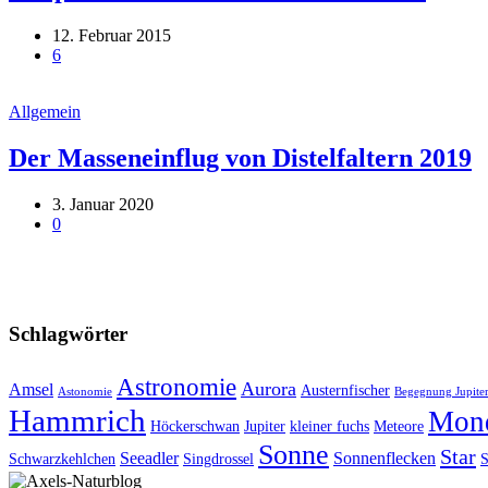
12. Februar 2015
6
Allgemein
Der Masseneinflug von Distelfaltern 2019
3. Januar 2020
0
Schlagwörter
Astronomie
Aurora
Amsel
Austernfischer
Astonomie
Begegnung Jupiter
Hammrich
Mon
Höckerschwan
Jupiter
kleiner fuchs
Meteore
Sonne
Star
Seeadler
Sonnenflecken
Schwarzkehlchen
Singdrossel
S