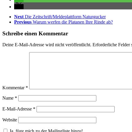
Next
Die Zeitschrift/Meldeplattform Naturgucker
Previous
Warum werfen die Platanen Ihre Rinde ab?
Schreibe einen Kommentar
Deine E-Mail-Adresse wird nicht veröffentlicht.
Erforderliche Felder 
Kommentar
*
Name
*
E-Mail-Adresse
*
Website
Ja, füge mich zu der Mailingliste hinzu!