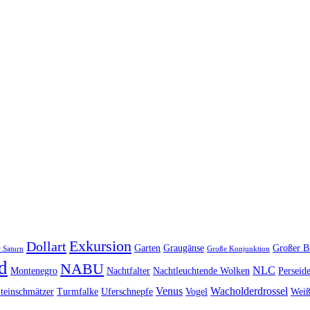
Exkursion
Dollart
Garten
Graugänse
Großer B
 Saturn
Große Konjunktion
d
NABU
NLC
Montenegro
Nachtfalter
Nachtleuchtende Wolken
Perseid
Venus
Wacholderdrossel
teinschmätzer
Turmfalke
Uferschnepfe
Vogel
Weiß