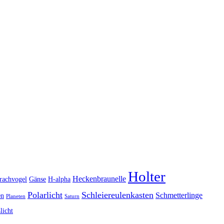
Holter
Heckenbraunelle
rachvogel
Gänse
H-alpha
Polarlicht
Schleiereulenkasten
Schmetterlinge
en
Planeten
Saturn
licht