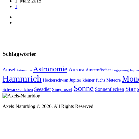
1. März 2015
1
Schlagwörter
Astronomie
Aurora
Amsel
Austernfischer
Astonomie
Begegnung Jupiter
Hammrich
Mon
Höckerschwan
Jupiter
kleiner fuchs
Meteore
Sonne
Star
Seeadler
Sonnenflecken
Schwarzkehlchen
Singdrossel
S
Axels-Naturblog © 2026. All Rights Reserved.