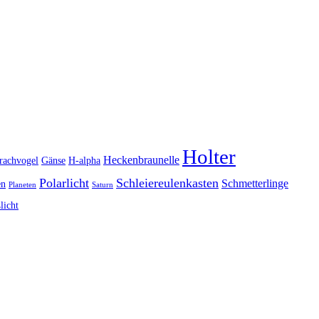
Holter
Heckenbraunelle
rachvogel
Gänse
H-alpha
Polarlicht
Schleiereulenkasten
Schmetterlinge
en
Planeten
Saturn
licht