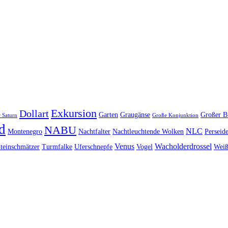
Exkursion
Dollart
Garten
Graugänse
Großer B
 Saturn
Große Konjunktion
d
NABU
NLC
Montenegro
Nachtfalter
Nachtleuchtende Wolken
Perseid
Venus
Wacholderdrossel
teinschmätzer
Turmfalke
Uferschnepfe
Vogel
Weiß