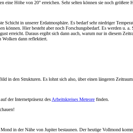
nen eine Höhe von 20° erreichen. Sehr selten können sie noch größere 
te Schicht in unserer Erdatmosphäre. Es bedarf sehr niedriger Temper
hen können. Hier besteht aber noch Forschungsbedarf. Es werden u. a. S
ugust erreicht. Daraus ergibt sich dann auch, warum nur in diesem Ze
 Wolken dann reflektiert.
ild in den Strukturen. Es lohnt sich also, über einen längeren Zeitrau
auf der Internetpräsenz des
Arbeitskreises Meteore
finden.
schauen!
n Mond in der Nähe von Jupiter bestaunen. Der heutige Vollmond komm