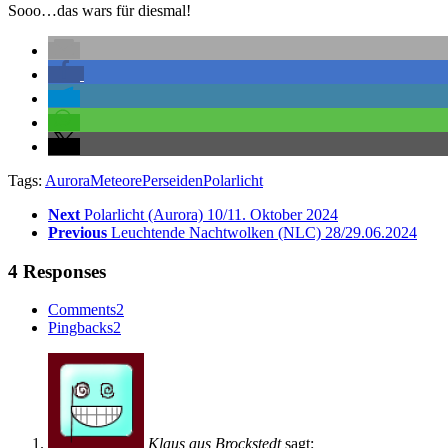
Sooo…das wars für diesmal!
Tags:
Aurora
Meteore
Perseiden
Polarlicht
Next
Polarlicht (Aurora) 10/11. Oktober 2024
Previous
Leuchtende Nachtwolken (NLC) 28/29.06.2024
4 Responses
Comments
2
Pingbacks
2
Klaus aus Brockstedt
sagt: