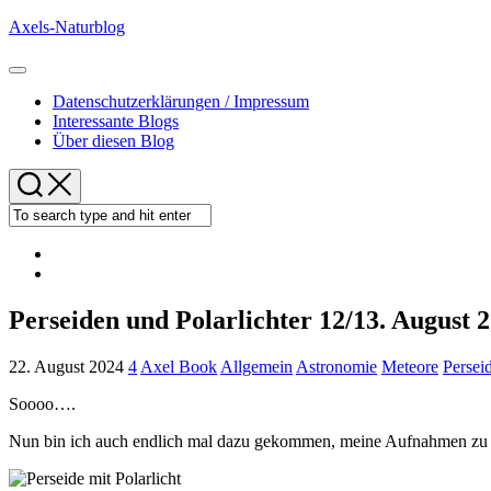
Skip
Axels-Naturblog
to
content
Expand
Menu
Datenschutzerklärungen / Impressum
Interessante Blogs
Über diesen Blog
Perseiden und Polarlichter 12/13. August 
22. August 2024
4
Axel Book
Allgemein
Astronomie
Meteore
Persei
Soooo….
Nun bin ich auch endlich mal dazu gekommen, meine Aufnahmen zu si