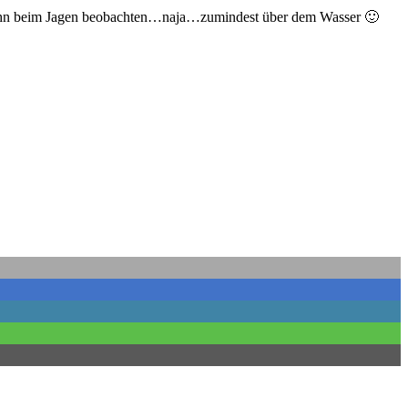
en ihn beim Jagen beobachten…naja…zumindest über dem Wasser 🙂