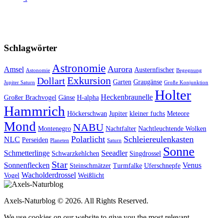
Schlagwörter
Astronomie
Aurora
Amsel
Austernfischer
Astonomie
Begegnung
Exkursion
Dollart
Garten
Graugänse
Jupiter Saturn
Große Konjunktion
Holter
Heckenbraunelle
Großer Brachvogel
Gänse
H-alpha
Hammrich
Höckerschwan
Jupiter
kleiner fuchs
Meteore
Mond
NABU
Montenegro
Nachtfalter
Nachtleuchtende Wolken
Polarlicht
Schleiereulenkasten
NLC
Perseiden
Planeten
Saturn
Sonne
Schmetterlinge
Seeadler
Schwarzkehlchen
Singdrossel
Star
Sonnenflecken
Venus
Steinschmätzer
Turmfalke
Uferschnepfe
Wacholderdrossel
Vogel
Weißlicht
Axels-Naturblog © 2026. All Rights Reserved.
We use cookies on our website to give you the most relevant