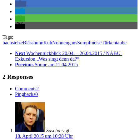
Tags:
bachstelze
Blässhuhn
Kuh
Nonnengans
Sumpfmeise
Türkentaube
Next
Wochenrückblick 20.04. – 26.04.2015 / NABU-
Exkursion „Was singt denn da?“
Previous
Sonne am 11.04.2015
2 Responses
Comments
2
Pingbacks
0
Sascha
sagt:
18. April 2015 um 10:28 Uhr