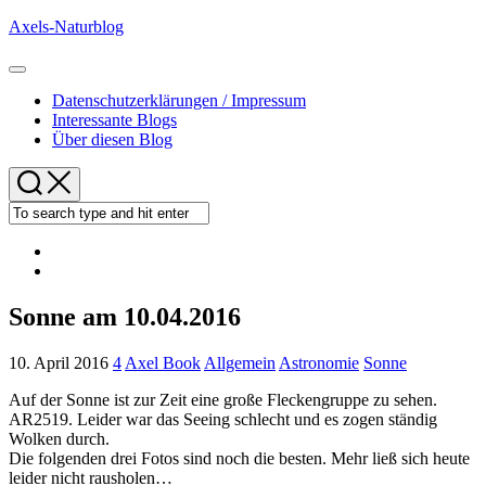
Skip
Axels-Naturblog
to
content
Expand
Menu
Datenschutzerklärungen / Impressum
Interessante Blogs
Über diesen Blog
Sonne am 10.04.2016
10. April 2016
4
Axel Book
Allgemein
Astronomie
Sonne
Auf der Sonne ist zur Zeit eine große Fleckengruppe zu sehen.
AR2519. Leider war das Seeing schlecht und es zogen ständig
Wolken durch.
Die folgenden drei Fotos sind noch die besten. Mehr ließ sich heute
leider nicht rausholen…