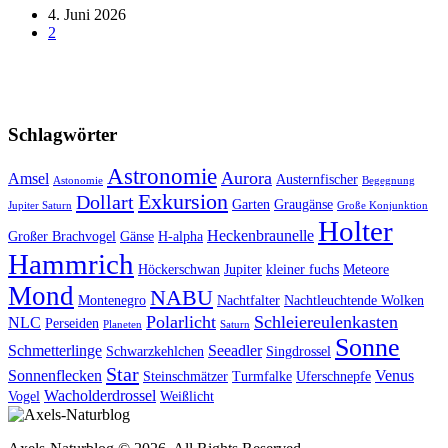
4. Juni 2026
2
Schlagwörter
Astronomie
Aurora
Amsel
Austernfischer
Astonomie
Begegnung
Exkursion
Dollart
Garten
Graugänse
Jupiter Saturn
Große Konjunktion
Holter
Heckenbraunelle
Großer Brachvogel
Gänse
H-alpha
Hammrich
Höckerschwan
Jupiter
kleiner fuchs
Meteore
Mond
NABU
Montenegro
Nachtfalter
Nachtleuchtende Wolken
Polarlicht
Schleiereulenkasten
NLC
Perseiden
Planeten
Saturn
Sonne
Schmetterlinge
Seeadler
Schwarzkehlchen
Singdrossel
Star
Sonnenflecken
Venus
Steinschmätzer
Turmfalke
Uferschnepfe
Wacholderdrossel
Vogel
Weißlicht