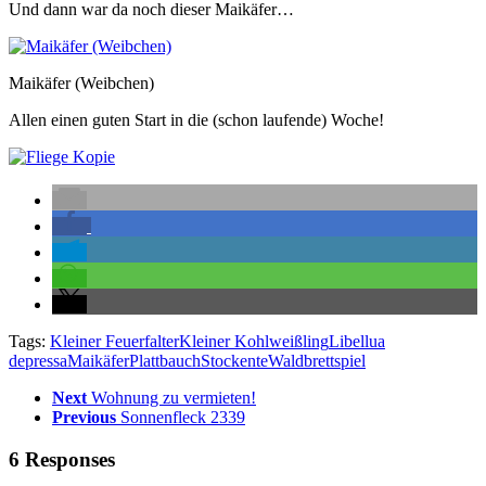
Und dann war da noch dieser Maikäfer…
Maikäfer (Weibchen)
Allen einen guten Start in die (schon laufende) Woche!
Tags:
Kleiner Feuerfalter
Kleiner Kohlweißling
Libellua
depressa
Maikäfer
Plattbauch
Stockente
Waldbrettspiel
Next
Wohnung zu vermieten!
Previous
Sonnenfleck 2339
6 Responses