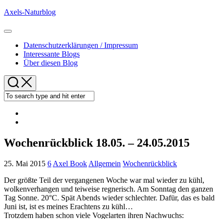
Skip
Axels-Naturblog
to
content
Expand
Menu
Datenschutzerklärungen / Impressum
Interessante Blogs
Über diesen Blog
Wochenrückblick 18.05. – 24.05.2015
25. Mai 2015
6
Axel Book
Allgemein
Wochenrückblick
Der größte Teil der vergangenen Woche war mal wieder zu kühl,
wolkenverhangen und teiweise regnerisch. Am Sonntag den ganzen
Tag Sonne. 20°C. Spät Abends wieder schlechter. Dafür, das es bald
Juni ist, ist es meines Erachtens zu kühl…
Trotzdem haben schon viele Vogelarten ihren Nachwuchs: