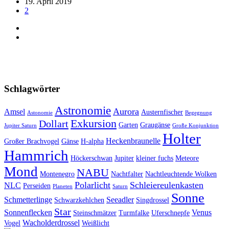
19. April 2019
2
Schlagwörter
Astronomie
Aurora
Amsel
Austernfischer
Astonomie
Begegnung
Exkursion
Dollart
Garten
Graugänse
Jupiter Saturn
Große Konjunktion
Holter
Heckenbraunelle
Großer Brachvogel
Gänse
H-alpha
Hammrich
Höckerschwan
Jupiter
kleiner fuchs
Meteore
Mond
NABU
Montenegro
Nachtfalter
Nachtleuchtende Wolken
Polarlicht
Schleiereulenkasten
NLC
Perseiden
Planeten
Saturn
Sonne
Schmetterlinge
Seeadler
Schwarzkehlchen
Singdrossel
Star
Sonnenflecken
Venus
Steinschmätzer
Turmfalke
Uferschnepfe
Wacholderdrossel
Vogel
Weißlicht