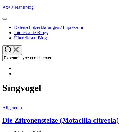
Skip
Axels-Naturblog
to
content
Expand
Menu
Datenschutzerklärungen / Impressum
Interessante Blogs
Über diesen Blog
Singvogel
Allgemein
Die Zitronenstelze (Motacilla citreola)