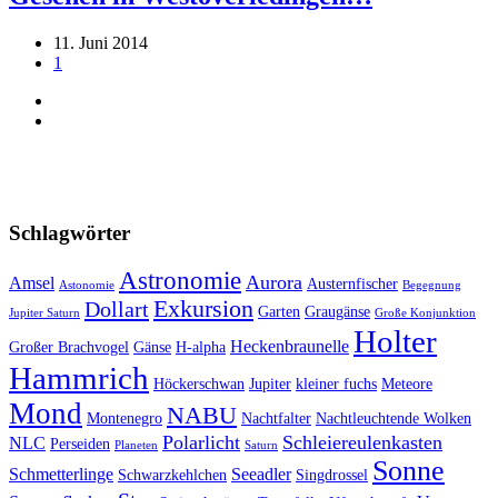
11. Juni 2014
1
Schlagwörter
Astronomie
Aurora
Amsel
Austernfischer
Astonomie
Begegnung
Exkursion
Dollart
Garten
Graugänse
Jupiter Saturn
Große Konjunktion
Holter
Heckenbraunelle
Großer Brachvogel
Gänse
H-alpha
Hammrich
Höckerschwan
Jupiter
kleiner fuchs
Meteore
Mond
NABU
Montenegro
Nachtfalter
Nachtleuchtende Wolken
Polarlicht
Schleiereulenkasten
NLC
Perseiden
Planeten
Saturn
Sonne
Schmetterlinge
Seeadler
Schwarzkehlchen
Singdrossel