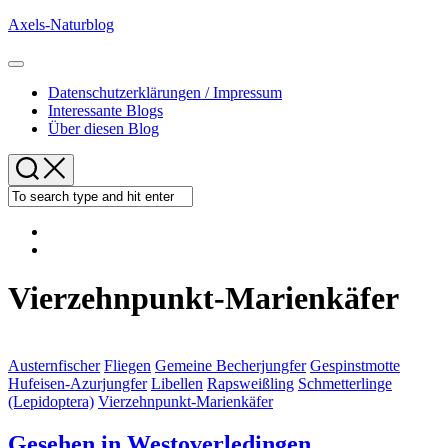
Skip
Axels-Naturblog
to
content
Expand
Menu
Datenschutzerklärungen / Impressum
Interessante Blogs
Über diesen Blog
Vierzehnpunkt-Marienkäfer
Austernfischer
Fliegen
Gemeine Becherjungfer
Gespinstmotte
Hufeisen-Azurjungfer
Libellen
Rapsweißling
Schmetterlinge
(Lepidoptera)
Vierzehnpunkt-Marienkäfer
Gesehen in Westoverledingen…